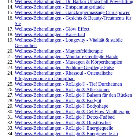
Wellness-Behandlungen - Dr. Barbor Ultraschall Powerlifting
Wellness-Behandlungen - Entspannungsrituale
Wellness-Behandlungen - Ganzkörpermassage Citruspower
Wellness-Behandlungen - Gesichts & Beauty-Treatments für
Sie
Wellness-Behandlungen - Glow Effect
Wellness-Behandlungen - Kaiserbad
Wellness-Behandlungen - Longevity - Vitalität & stabile
Gesundheit
Wellness-Behandlungen - Magnetfeldtherapie
Wellness-Behandlungen - Maniküre Gepflegte Hände
Wellness-Behandlungen - Massagen & Körpertherapien
Wellness-Behandlungen - Pediküre Gepflegte Füße
Wellness-Behandlungen - Rhassoul - Orientalische
Pflegezeremonie im Dampfbad
Wellness-Behandlungen - RoLigio® - Tief Durchatmen
Wellness-Behandlungen - RoLigio® Alleskönner
Wellness-Behandlungen - RoLigio® Balsam für den Rücken
Wellness-Behandlungen - RoLigio® Bodyfit
Wellness-Behandlungen - RoLigio® Bodyshape
Wellness-Behandlungen - RoLigio® CellFlow Vitaltherapie
Wellness-Behandlungen - RoLigio® Detox-Fußbad
Wellness-Behandlungen - RoLigio® Durstlöscher
Wellness-Behandlungen - RoLigio® Energiequelle
Wellness-Behandlungen - RoLigio® Energiewelle 25